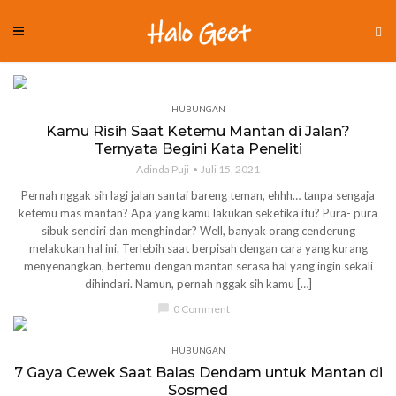
HUBUNGAN
Kamu Risih Saat Ketemu Mantan di Jalan?
Ternyata Begini Kata Peneliti
Adinda Puji
Juli 15, 2021
Pernah nggak sih lagi jalan santai bareng teman, ehhh… tanpa sengaja
ketemu mas mantan? Apa yang kamu lakukan seketika itu? Pura- pura
sibuk sendiri dan menghindar? Well, banyak orang cenderung
melakukan hal ini. Terlebih saat berpisah dengan cara yang kurang
menyenangkan, bertemu dengan mantan serasa hal yang ingin sekali
dihindari. Namun, pernah nggak sih kamu […]
chat_bubble
0 Comment
HUBUNGAN
7 Gaya Cewek Saat Balas Dendam untuk Mantan di
Sosmed