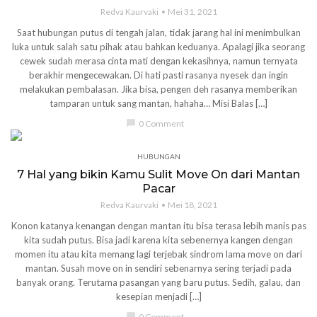
Redva Kaurvaki
Mei 31, 2021
Saat hubungan putus di tengah jalan, tidak jarang hal ini menimbulkan
luka untuk salah satu pihak atau bahkan keduanya. Apalagi jika seorang
cewek sudah merasa cinta mati dengan kekasihnya, namun ternyata
berakhir mengecewakan. Di hati pasti rasanya nyesek dan ingin
melakukan pembalasan. Jika bisa, pengen deh rasanya memberikan
tamparan untuk sang mantan, hahaha… Misi Balas […]
chat_bubble
0 Comment
HUBUNGAN
7 Hal yang bikin Kamu Sulit Move On dari Mantan
Pacar
Redva Kaurvaki
Mei 18, 2021
Konon katanya kenangan dengan mantan itu bisa terasa lebih manis pas
kita sudah putus. Bisa jadi karena kita sebenernya kangen dengan
momen itu atau kita memang lagi terjebak sindrom lama move on dari
mantan. Susah move on in sendiri sebenarnya sering terjadi pada
banyak orang. Terutama pasangan yang baru putus. Sedih, galau, dan
kesepian menjadi […]
chat_bubble
0 Comment