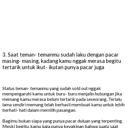
3. Saat teman- temanmu sudah laku dengan pacar
masing- masing, kadang kamu nggak merasa begitu
tertarik untuk ikut- ikutan punya pacar juga
Status teman- temanmu yang sudah sold out nggak
mempengaruhi kamu untuk buru- buru menjalin hubungan jika
memang kamu merasa belum tertarik pada seseorang. Terlalu
lama sendiri memang telah berhasil membuat kamu untuk lebih
berhati- hati dalam memilih pasangan.
Bagimu bukan siapa yang punya pacar duluan yang terpenting.
Meski begitu, kamu juga punya keyakinan bahwa suatu saat