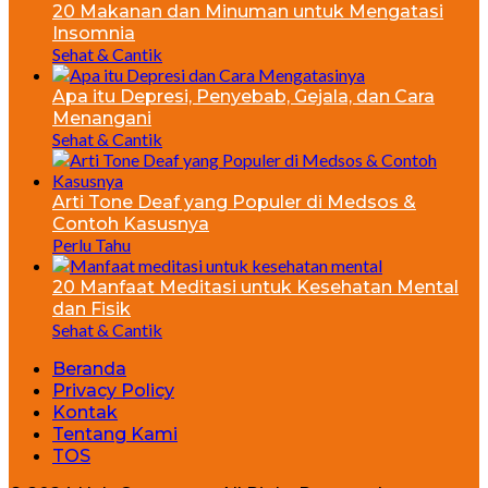
20 Makanan dan Minuman untuk Mengatasi
Insomnia
Sehat & Cantik
Apa itu Depresi, Penyebab, Gejala, dan Cara
Menangani
Sehat & Cantik
Arti Tone Deaf yang Populer di Medsos &
Contoh Kasusnya
Perlu Tahu
20 Manfaat Meditasi untuk Kesehatan Mental
dan Fisik
Sehat & Cantik
Beranda
Privacy Policy
Kontak
Tentang Kami
TOS