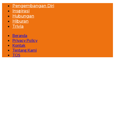
Pengembangan Diri
Inspirasi
Hubungan
Hiburan
Trivia
Beranda
Privacy Policy
Kontak
Tentang Kami
TOS