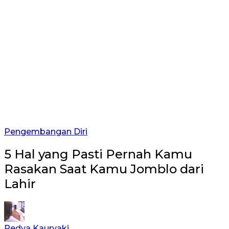
Pengembangan Diri
5 Hal yang Pasti Pernah Kamu
Rasakan Saat Kamu Jomblo dari
Lahir
Redva Kaurvaki