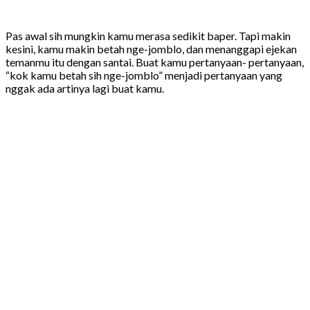
Pas awal sih mungkin kamu merasa sedikit baper. Tapi makin
kesini, kamu makin betah nge-jomblo, dan menanggapi ejekan
temanmu itu dengan santai. Buat kamu pertanyaan- pertanyaan,
“kok kamu betah sih nge-jomblo” menjadi pertanyaan yang
nggak ada artinya lagi buat kamu.