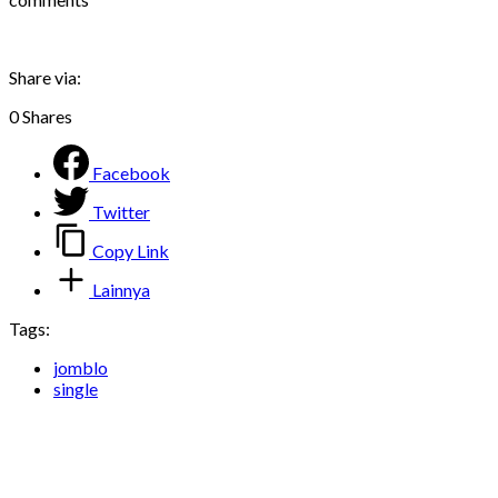
Share via:
0
Shares
Facebook
Twitter
Copy Link
Lainnya
Tags:
jomblo
single