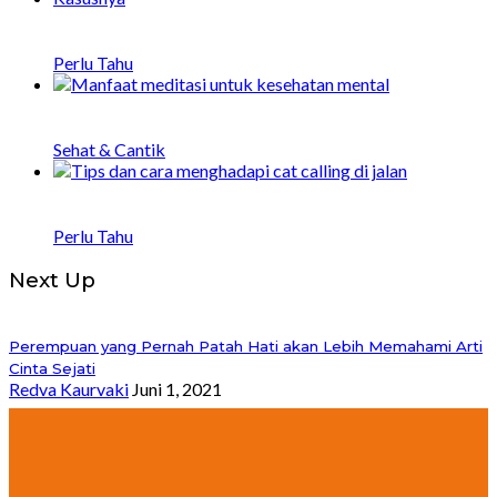
Arti Tone Deaf yang Populer di Medsos &
Contoh Kasusnya
Perlu Tahu
20 Manfaat Meditasi untuk Kesehatan Mental
dan Fisik
Sehat & Cantik
Bagaimana Menghadapi Catcalling di Jalan: 8
Tips dan Strategi
Perlu Tahu
Next Up
Perempuan yang Pernah Patah Hati akan Lebih Memahami Arti
Cinta Sejati
Redva Kaurvaki
Juni 1, 2021