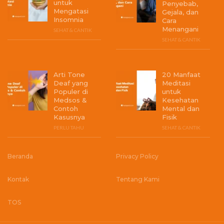
untuk
Penyebab,
Mengatasi
Gejala, dan
Insomnia
Cara
Menangani
SEHAT & CANTIK
SEHAT & CANTIK
Arti Tone
20 Manfaat
Deaf yang
Meditasi
Populer di
untuk
Medsos &
Kesehatan
Contoh
Mental dan
Kasusnya
Fisik
PERLU TAHU
SEHAT & CANTIK
Beranda
Privacy Policy
Kontak
Tentang Kami
TOS