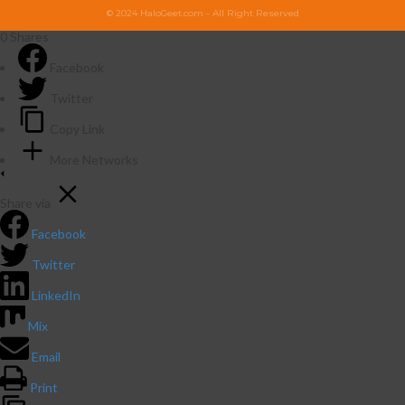
© 2024 HaloGeet.com - All Right Reserved
0
Shares
Facebook
Twitter
Copy Link
More Networks
Share via
Facebook
Twitter
LinkedIn
Mix
Email
Print