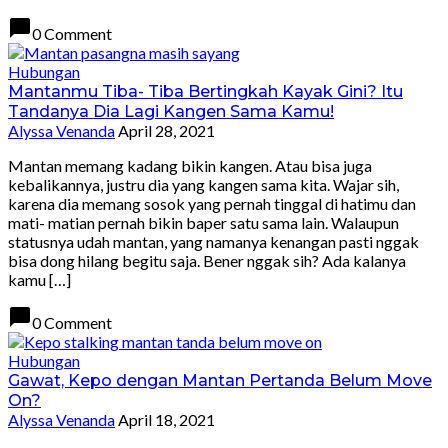
chat_bubble
0 Comment
Hubungan
Mantanmu Tiba- Tiba Bertingkah Kayak Gini? Itu
Tandanya Dia Lagi Kangen Sama Kamu!
Alyssa Venanda
April 28, 2021
Mantan memang kadang bikin kangen. Atau bisa juga
kebalikannya, justru dia yang kangen sama kita. Wajar sih,
karena dia memang sosok yang pernah tinggal di hatimu dan
mati- matian pernah bikin baper satu sama lain. Walaupun
statusnya udah mantan, yang namanya kenangan pasti nggak
bisa dong hilang begitu saja. Bener nggak sih? Ada kalanya
kamu […]
chat_bubble
0 Comment
Hubungan
Gawat, Kepo dengan Mantan Pertanda Belum Move
On?
Alyssa Venanda
April 18, 2021