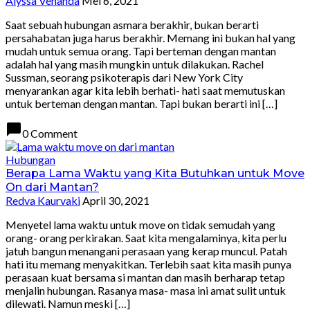
Alyssa Venanda
Mei 6, 2021
Saat sebuah hubungan asmara berakhir, bukan berarti
persahabatan juga harus berakhir. Memang ini bukan hal yang
mudah untuk semua orang. Tapi berteman dengan mantan
adalah hal yang masih mungkin untuk dilakukan. Rachel
Sussman, seorang psikoterapis dari New York City
menyarankan agar kita lebih berhati- hati saat memutuskan
untuk berteman dengan mantan. Tapi bukan berarti ini […]
chat_bubble
0 Comment
Hubungan
Berapa Lama Waktu yang Kita Butuhkan untuk Move
On dari Mantan?
Redva Kaurvaki
April 30, 2021
Menyetel lama waktu untuk move on tidak semudah yang
orang- orang perkirakan. Saat kita mengalaminya, kita perlu
jatuh bangun menangani perasaan yang kerap muncul. Patah
hati itu memang menyakitkan. Terlebih saat kita masih punya
perasaan kuat bersama si mantan dan masih berharap tetap
menjalin hubungan. Rasanya masa- masa ini amat sulit untuk
dilewati. Namun meski […]