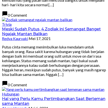
kembali hati yang patah dan mencoba bangkit untuk menjalani
hari- hari kita secara normal […]
chat_bubble
0 Comment
Trivia
Meski Sudah Putus, 4 Zodiak ini Semangat Banget
Ngajak Mantan Balikan
Redva Kaurvaki
Mei 17, 2021
Putus cinta memang menimbulkan luka mendalam untuk
banyak orang. Rasa sakit karena hubungan yang tidak berjalan
dengan baik ini membuat orang sulit untuk move on dari rasa
kehilangan. Status memang sudah mantan, tapi bakal susah
menjelaskannya kalau sudah berhubungan dengan perasaan.
Nggak heran, meskipun sudah putus, banyak yang masih ngarep
bisa balikan sama mantan. Nggak […]
chat_bubble
0 Comment
Hubungan
Hal yang Perlu Kamu Pertimbangkan Saat Berteman
sama Mantan