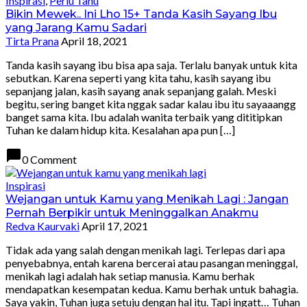
Inspirasi
,
Perlu Tahu
Bikin Mewek.. Ini Lho 15+ Tanda Kasih Sayang Ibu
yang Jarang Kamu Sadari
Tirta Prana
April 18, 2021
Tanda kasih sayang ibu bisa apa saja. Terlalu banyak untuk kita
sebutkan. Karena seperti yang kita tahu, kasih sayang ibu
sepanjang jalan, kasih sayang anak sepanjang galah. Meski
begitu, sering banget kita nggak sadar kalau ibu itu sayaaangg
banget sama kita. Ibu adalah wanita terbaik yang dititipkan
Tuhan ke dalam hidup kita. Kesalahan apa pun […]
chat_bubble
0 Comment
Inspirasi
Wejangan untuk Kamu yang Menikah Lagi : Jangan
Pernah Berpikir untuk Meninggalkan Anakmu
Redva Kaurvaki
April 17, 2021
Tidak ada yang salah dengan menikah lagi. Terlepas dari apa
penyebabnya, entah karena bercerai atau pasangan meninggal,
menikah lagi adalah hak setiap manusia. Kamu berhak
mendapatkan kesempatan kedua. Kamu berhak untuk bahagia.
Saya yakin, Tuhan juga setuju dengan hal itu. Tapi ingatt… Tuhan