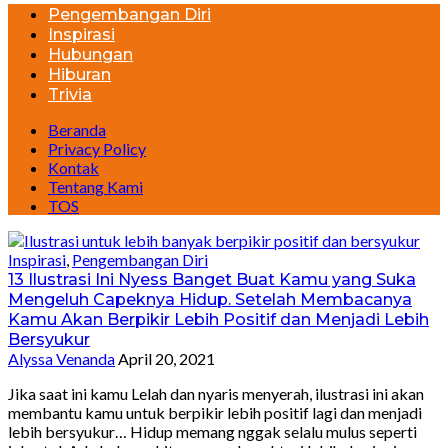
Pengembangan Diri
Inspirasi
Hubungan
Hiburan
Trivia
Beranda
Privacy Policy
Kontak
Tentang Kami
TOS
Inspirasi
,
Pengembangan Diri
13 Ilustrasi Ini Nyess Banget Buat Kamu yang Suka
Mengeluh Capeknya Hidup. Setelah Membacanya
Kamu Akan Berpikir Lebih Positif dan Menjadi Lebih
Bersyukur
Alyssa Venanda
April 20, 2021
Jika saat ini kamu Lelah dan nyaris menyerah, ilustrasi ini akan
membantu kamu untuk berpikir lebih positif lagi dan menjadi
lebih bersyukur… Hidup memang nggak selalu mulus seperti