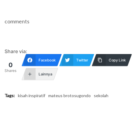
comments
Share via:
Facebook
Twitter
Copy Link
0
Shares
Lainnya
Tags:
kisah inspiratif
mateus brotosugondo
sekolah