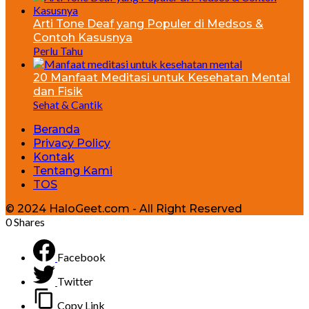
Arti Tone Deaf yang Populer di Medsos &
Contoh Kasusnya
Perlu Tahu
20 Manfaat Meditasi untuk Kesehatan Mental
dan Fisik
Sehat & Cantik
Beranda
Privacy Policy
Kontak
Tentang Kami
TOS
© 2024 HaloGeet.com - All Right Reserved
0
Shares
Facebook
Twitter
Copy Link