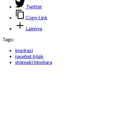
Twitter
Copy Link
Lainnya
Tags:
inspirasi
nasehat bijak
shigeaki hinohara