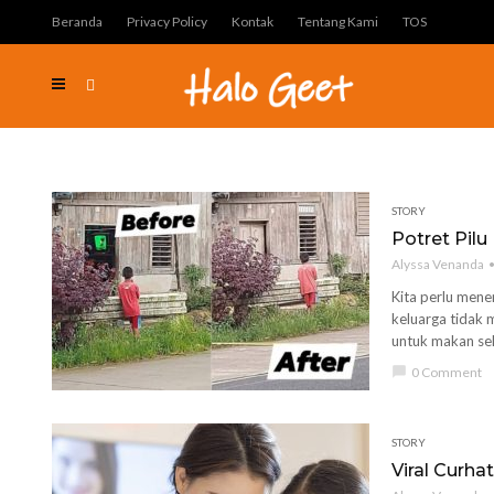
Beranda
Privacy Policy
Kontak
Tentang Kami
TOS
STORY
Potret Pil
Alyssa Venanda
Kita perlu mene
keluarga tidak 
untuk makan seh
chat_bubble
0 Comment
STORY
Viral Curha