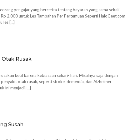
eorang pengajar yang bercerita tentang bayaran yang sama sekali
if Rp 2.000 untuk Les Tambahan Per Pertemuan Seperti HaloGeet.com
 les […]
in Otak Rusak
sakan kecil karena kebiasaan sehari- hari. Misalnya saja dengan
enyakit otak rusak, seperti stroke, dementia, dan Alzheimer
uk ini menjadi […]
ang Susah