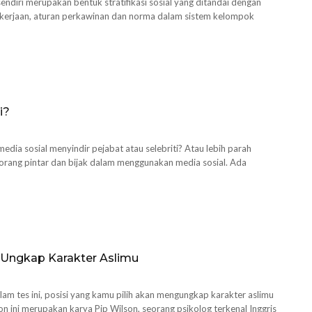
 sendiri merupakan bentuk stratifikasi sosial yang ditandai dengan
 pekerjaan, aturan perkawinan dan norma dalam sistem kelompok
i?
media sosial menyindir pejabat atau selebriti? Atau lebih parah
rang pintar dan bijak dalam menggunakan media sosial. Ada
 Ungkap Karakter Aslimu
am tes ini, posisi yang kamu pilih akan mengungkap karakter aslimu
n ini merupakan karya Pip Wilson, seorang psikolog terkenal Inggris