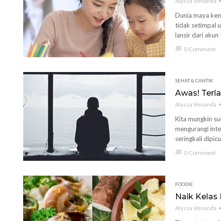
Alyssa Venanda
Dunia maya kemb
tidak setimpal
lansir dari aku
chat_bubble
0 Comment
SEHAT & CANTIK
Awas! Terla
Alyssa Venanda
Kita mungkin su
mengurangi inte
seringkali dipic
chat_bubble
0 Comment
FOODIE
Naik Kelas
Alyssa Venanda