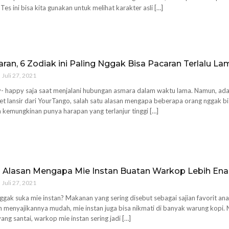
Tes ini bisa kita gunakan untuk melihat karakter asli […]
an, 6 Zodiak ini Paling Nggak Bisa Pacaran Terlalu La
Juli 27, 2021
 happy saja saat menjalani hubungan asmara dalam waktu lama. Namun, ada j
et lansir dari YourTango, salah satu alasan mengapa beberapa orang nggak 
kemungkinan punya harapan yang terlanjur tinggi […]
ni Alasan Mengapa Mie Instan Buatan Warkop Lebih Enak
Juli 27, 2021
nggak suka mie instan? Makanan yang sering disebut sebagai sajian favorit an
in menyajikannya mudah, mie instan juga bisa nikmati di banyak warung kopi.
ng santai, warkop mie instan sering jadi […]