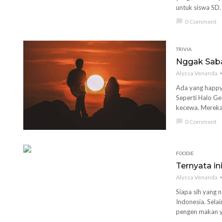
untuk siswa SD. 
chat_bubble
0 Comment
TRIVIA
Nggak Sabar
Alyssa Venanda
Ada yang happy-
Seperti Halo Ge
kecewa. Mereka 
chat_bubble
0 Comment
FOODIE
Ternyata i
Alyssa Venanda
Siapa sih yang 
Indonesia. Sela
pengen makan ya