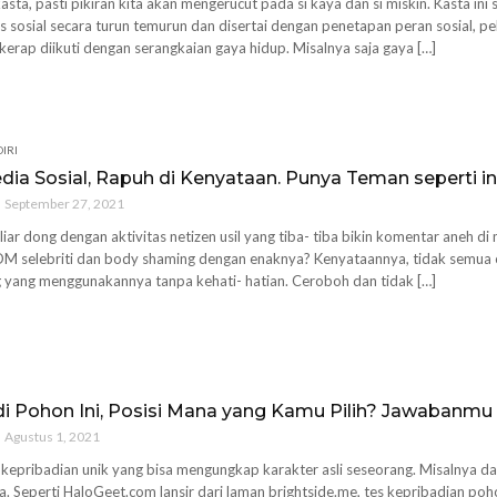
asta, pasti pikiran kita akan mengerucut pada si kaya dan si miskin. Kasta ini
s sosial secara turun temurun dan disertai dengan penetapan peran sosial,
 kerap diikuti dengan serangkaian gaya hidup. Misalnya saja gaya […]
IRI
dia Sosial, Rapuh di Kenyataan. Punya Teman seperti in
September 27, 2021
iar dong dengan aktivitas netizen usil yang tiba- tiba bikin komentar aneh di 
DM selebriti dan body shaming dengan enaknya? Kenyataannya, tidak semua o
 yang menggunakannya tanpa kehati- hatian. Ceroboh dan tidak […]
di Pohon Ini, Posisi Mana yang Kamu Pilih? Jawabanmu
Agustus 1, 2021
kepribadian unik yang bisa mengungkap karakter asli seseorang. Misalnya dal
. Seperti HaloGeet.com lansir dari laman brightside.me, tes kepribadian poho