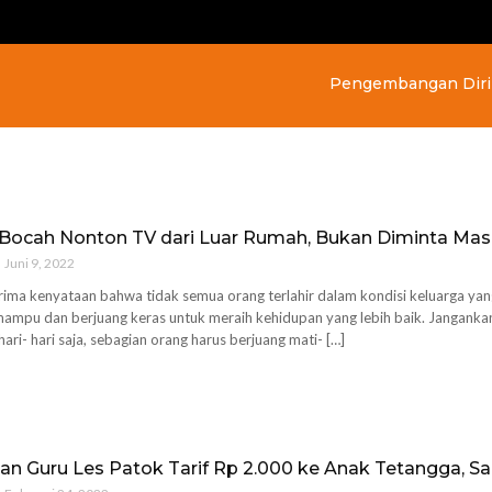
Pengembangan Diri
u Bocah Nonton TV dari Luar Rumah, Bukan Diminta Mas
Juni 9, 2022
rima kenyataan bahwa tidak semua orang terlahir dalam kondisi keluarga yan
mampu dan berjuang keras untuk meraih kehidupan yang lebih baik. Jangank
ari- hari saja, sebagian orang harus berjuang mati- […]
tan Guru Les Patok Tarif Rp 2.000 ke Anak Tetangga, Saa