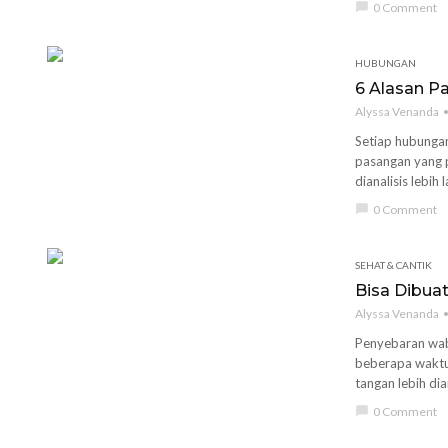
chat_bubble
0 Comment
HUBUNGAN
6 Alasan P
Alyssa Venanda
Setiap hubungan
pasangan yang p
dianalisis lebih
chat_bubble
0 Comment
SEHAT & CANTIK
Bisa Dibuat
Alyssa Venanda
Penyebaran wab
beberapa waktu 
tangan lebih di
chat_bubble
0 Comment