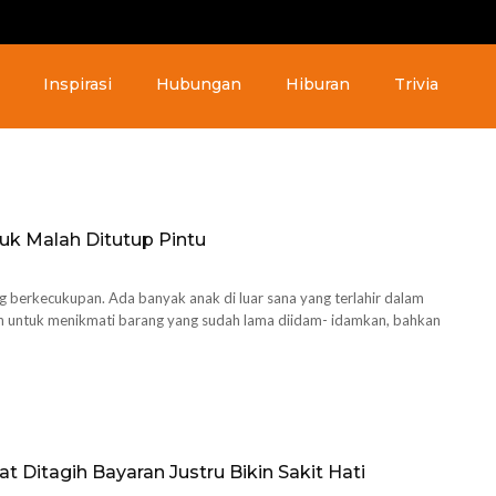
Inspirasi
Hubungan
Hiburan
Trivia
uk Malah Ditutup Pintu
g berkecukupan. Ada banyak anak di luar sana yang terlahir dalam
an untuk menikmati barang yang sudah lama diidam- idamkan, bahkan
t Ditagih Bayaran Justru Bikin Sakit Hati