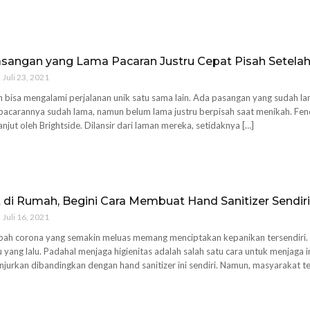
asangan yang Lama Pacaran Justru Cepat Pisah Setela
Juli 23, 2021
 bisa mengalami perjalanan unik satu sama lain. Ada pasangan yang sudah la
acarannya sudah lama, namun belum lama justru berpisah saat menikah. Fen
 lanjut oleh Brightside. Dilansir dari laman mereka, setidaknya […]
 di Rumah, Begini Cara Membuat Hand Sanitizer Sendiri
Juli 16, 2021
ah corona yang semakin meluas memang menciptakan kepanikan tersendiri. I
yang lalu. Padahal menjaga higienitas adalah salah satu cara untuk menjaga
anjurkan dibandingkan dengan hand sanitizer ini sendiri. Namun, masyarakat 