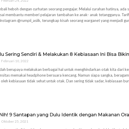
Februari 24, 2022
ali heboh dengan curhatan seorang pengajar. Melalui curahan hatinya, ada s
 usai membantu memberi pelajaran tambahan ke anak- anak tetangganya. Tar
n Instagram @rumpii_asiik, terungkap kisah seorang warganet yang menjadi guru
lu Sering Sendiri & Melakukan 8 Kebiasaan Ini Bisa Bik
Februari 10, 2022
dah berupaya melakukan berbagai hal untuk menghindarkan otak kita dari keru
nsitas memakai headphone bersuara kencang. Namun siapa sangka, beragam p
u oleh kebiasaan tidak sehat untuk otak. Dan sering tidak sadar, kebiasaan bur
 Nih! 9 Santapan yang Dulu Identik dengan Makanan Or
Oktober 25, 2021