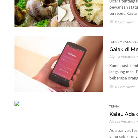
Bicara tentang k
pewarisan statu
tersebut. Kasta
chat_bubble
0 Comment
PENGEMBANGAN D
Galak di Me
Alyssa Venanda
Kamu pasti famil
langsung men- 
beberapa orang
chat_bubble
0 Comment
TRIVIA
Kalau Ada 
Alyssa Venanda
Ada banyak tes 
yang sebenarnya