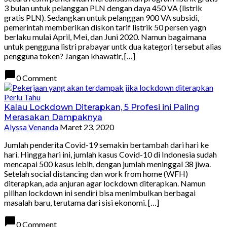
3 bulan untuk pelanggan PLN dengan daya 450 VA (listrik
gratis PLN). Sedangkan untuk pelanggan 900 VA subsidi,
pemerintah memberikan diskon tarif listrik 50 persen yagn
berlaku mulai April, Mei, dan Juni 2020. Namun bagaimana
untuk pengguna listri prabayar untk dua kategori tersebut alias
pengguna token? Jangan khawatir, […]
chat_bubble
0 Comment
Perlu Tahu
Kalau Lockdown Diterapkan, 5 Profesi ini Paling
Merasakan Dampaknya
Alyssa Venanda
Maret 23, 2020
Jumlah penderita Covid-19 semakin bertambah dari hari ke
hari. Hingga hari ini, jumlah kasus Covid-10 di Indonesia sudah
mencapai 500 kasus lebih, dengan jumlah meninggal 38 jiwa.
Setelah social distancing dan work from home (WFH)
diterapkan, ada anjuran agar lockdown diterapkan. Namun
pilihan lockdown ini sendiri bisa menimbulkan berbagai
masalah baru, terutama dari sisi ekonomi. […]
chat_bubble
0 Comment