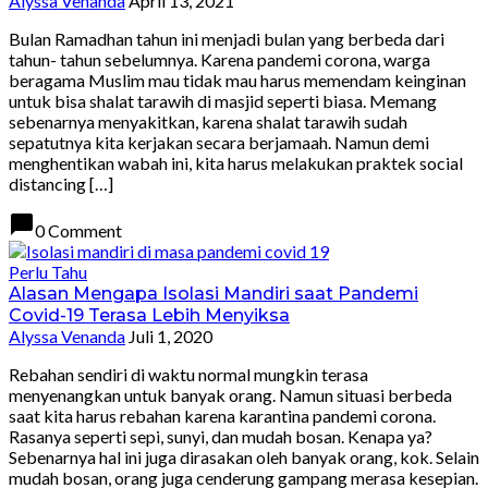
Alyssa Venanda
April 13, 2021
Bulan Ramadhan tahun ini menjadi bulan yang berbeda dari
tahun- tahun sebelumnya. Karena pandemi corona, warga
beragama Muslim mau tidak mau harus memendam keinginan
untuk bisa shalat tarawih di masjid seperti biasa. Memang
sebenarnya menyakitkan, karena shalat tarawih sudah
sepatutnya kita kerjakan secara berjamaah. Namun demi
menghentikan wabah ini, kita harus melakukan praktek social
distancing […]
chat_bubble
0 Comment
Perlu Tahu
Alasan Mengapa Isolasi Mandiri saat Pandemi
Covid-19 Terasa Lebih Menyiksa
Alyssa Venanda
Juli 1, 2020
Rebahan sendiri di waktu normal mungkin terasa
menyenangkan untuk banyak orang. Namun situasi berbeda
saat kita harus rebahan karena karantina pandemi corona.
Rasanya seperti sepi, sunyi, dan mudah bosan. Kenapa ya?
Sebenarnya hal ini juga dirasakan oleh banyak orang, kok. Selain
mudah bosan, orang juga cenderung gampang merasa kesepian.