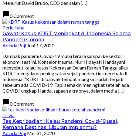
Menurut David Brudo, CEO dan salah […]
chat_bubble
0 Comment
Perlu Tahu
Gawat! Kasus KDRT Meningkat di Indonesia Selama
Pandemi Corona
Adinda Puji
Juni 17, 2020
Dampak pandemi Covid-19 mulai terasa sampai ke sektor
ekonomi saat ini. Konselor trauma, Nur Hidayati Handayani
menyebut kalau kasus Kekerasan Dalam Rumah Tangga alias
KDRT mengalami peningkatan sejak pandemi ini merebak di
Indonesia. “KDRT di banyak tempat mungkin sudah terjadi
sebelum ada COVID-19. Tapi semakin meningkat setelah ada
COVID,” ungkap Handa, sapaan akrabnya, dalam media […]
chat_bubble
0 Comment
Trivia
Tes Kepribadian : Kalau Pandemi Covid-19 usai,
Kemana Destinasi Liburan Impianmu?
Adinda Puji
Mei 31, 2020