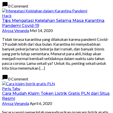
chat_bubble
0 Comment
Hack
Tips Mengatasi Kelelahan Selama Masa Karantina
Pandemi Covid-19
Alyssa Venanda
Mei 14, 2020
Tidak terasa karantina yang dilakukan karena pandemi Covid-
19 sudah lebih dari dua bulan. Karantina ini menyebabkan
banyak pekerja harus bekerja dari rumah, dan banyak bisnis
yang perlu tutup sementara. Menurut para ahli, hidup akan
menjadi normal kembali setidaknya dalam waktu satu tahun
pasca corona. Lama sekali ya? Untuk itu, penting sekali untuk
kita bisa menemukan […]
chat_bubble
0 Comment
Perlu Tahu
Cara Mudah Klaim Token Listrik Gratis PLN dari Situs
Resmi
Alyssa Venanda
April 6, 2020
Secara resmi pemerintah merealisasikan program listrik gratis