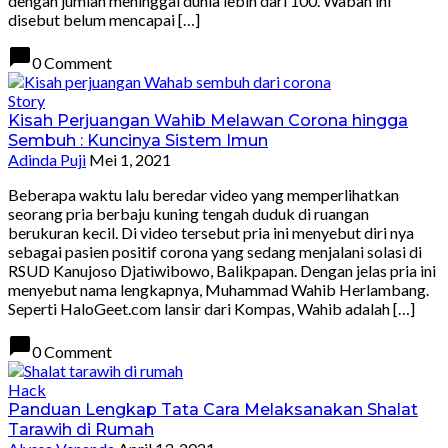
dengan jumlah meninggal dunia lebih dari 100. Wabah ini
disebut belum mencapai […]
chat_bubble
0 Comment
Story
Kisah Perjuangan Wahib Melawan Corona hingga
Sembuh : Kuncinya Sistem Imun
Adinda Puji
Mei 1, 2021
Beberapa waktu lalu beredar video yang memperlihatkan
seorang pria berbaju kuning tengah duduk di ruangan
berukuran kecil. Di video tersebut pria ini menyebut diri nya
sebagai pasien positif corona yang sedang menjalani solasi di
RSUD Kanujoso Djatiwibowo, Balikpapan. Dengan jelas pria ini
menyebut nama lengkapnya, Muhammad Wahib Herlambang.
Seperti HaloGeet.com lansir dari Kompas, Wahib adalah […]
chat_bubble
0 Comment
Hack
Panduan Lengkap Tata Cara Melaksanakan Shalat
Tarawih di Rumah