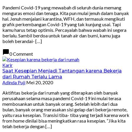
Pandemi Covid-19 yang mewabah di seluruh dunia memang
menguras emosi dan tenaga. Kita pun mulai jenuh dalam banyak
hal. Jenuh menjalani karantina, WFH, dan termasuk mengikuti
grafik perkembangan Covid-19 yang tak kunjung usai. Tapi
kamu harus tetap optimis. Percayalah bahwa wabah ini segera
berlalu. Sambil berdoa untuk tanah air dan bumi, kamu juga
boleh berandai- […]
chat_bubble
0 Comment
Karir
Saat Kesepian Menjadi Tantangan karena Bekerja
dari Rumah Terlalu Lama
Adinda Puji
Mei 20, 2020
Aktifitas bekerja dari rumah yang diterapkan oleh banyak
perusahaan selama masa pandemi Covid-19 ini mulai terasa
membosankan untuk banyak orang. Setelah lebih dari dua
bulan, banyak orang merasakan sisi gelap dari bekerja remote,
yaitu rasa kesepian. Transisi tiba- tiba yang terjadi karena work
from home dinilai bisa meningkatkan rasa kesepian. “Jika kita
telah bekerja dengan […]