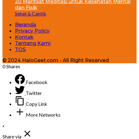
20 Manfaat Meditasi untuk Kesehatan Mental
dan Fisik
Sehat & Cantik
Beranda
Privacy Policy
Kontak
Tentang Kami
TOS
© 2024 HaloGeet.com - All Right Reserved
0
Shares
Facebook
Twitter
Copy Link
More Networks
Share via